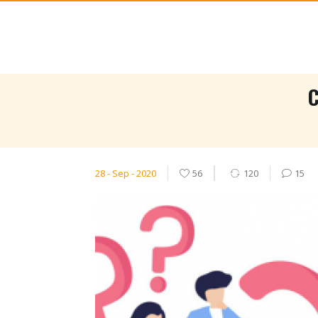
C
28 - Sep - 2020
56
120
15