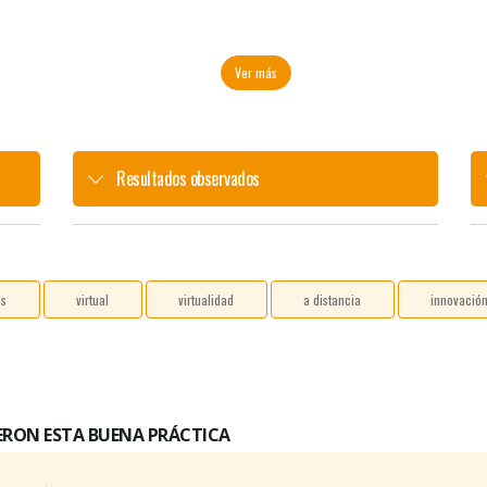
Ver más
Resultados observados
as
virtual
virtualidad
a distancia
innovació
ERON ESTA BUENA PRÁCTICA