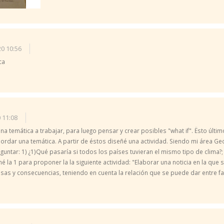
20 10:56
ca
 11:08
 temática a trabajar, para luego pensar y crear posibles "what if". Ësto últim
rdar una temática. A partir de éstos diseñé una actividad. Siendo mi área Geog
untar: 1) ¿1)Qué pasaría si todos los países tuvieran el mismo tipo de clima?;
oné la 1 para proponer la la siguiente actividad: "Elaborar una noticia en la q
sas y consecuencias, teniendo en cuenta la relación que se puede dar entre fa